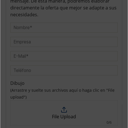
mensaje. De esta manera, podremos elaborar
directamente la oferta que mejor se adapte a sus
necesidades.
Dibujo
(Arrastre y suelte sus archivos aquí o haga clic en "File
upload")
File Upload
0/6