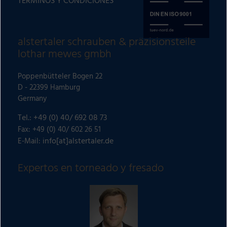
TÉRMINOS Y CONDICIONES
n
a
t
alstertaler schrauben & präzisionsteile
i
lothar mewes gmbh
v
e
Poppenbütteler Bogen 22
:
D - 22399 Hamburg
Germany
Tel.: +49 (0) 40/ 692 08 73
Fax: +49 (0) 40/ 602 26 51
info[at]alstertaler.de
E-Mail:
Expertos en torneado y fresado