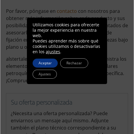
Por favor, póngase en
contacto
con nosotros para
obtener más información sobre cada producto y sus
Utilizamos cookies para ofrecerte
posibilidades de aplicación. Estaremos encantados de
la mejor experiencia en nuestra
asesorarle tanto sobre todos los elementos de
web.
fijación en ejecución estándar como sobre piezas bajo
Puedes aprender más sobre qué
cookies utilizamos o desactivarlas
plano u otras piezas fabricadas a medida.
en los
ajustes
.
alstertaler
schrauben
& präzisionsteile suministra los
Aceptar
Rechazar
elementos de fijación adecuados bajo estándares
petroquímicos para su área de aplicación específica.
Ajustes
¡Compruébelo usted mismo!
Su oferta personalizada
¿Necesita una oferta personalizada? Puede
enviarnos un mensaje aquí mismo. Adjunte
también el plano técnico correspondiente a su