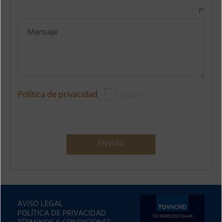
Política de privacidad
acepto
A
l
t
AVISO LEGAL
e
POLÍTICA DE PRIVACIDAD
r