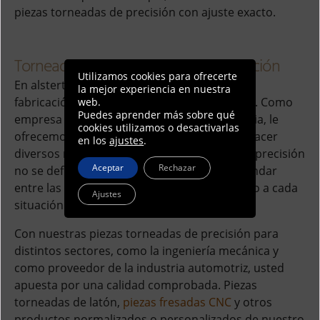
piezas torneadas de precisión con ajuste exacto.
Torneado CNC preciso para su aplicación
Utilizamos cookies para ofrecerte
En alstertaler
schrauben
puede encargar la
la mejor experiencia en nuestra
fabricación de piezas torneadas de precisión. Como
web.
Puedes aprender más sobre qué
empresa especializada con amplia experiencia, le
cookies utilizamos o desactivarlas
ofrecemos nuestro conocimiento para satisfacer
en los
ajustes
.
diversos requisitos. Las piezas torneadas de precisión
Aceptar
Rechazar
no se definen únicamente por medidas estándar
entre las que elegir, sino por un ajuste exacto a cada
Ajustes
situación específica.
Con nuestras piezas torneadas de precisión para
distintos sectores, como la ingeniería mecánica y
como proveedor de la industria automotriz, usted
apuesta por una calidad comprobada. Piezas
torneadas de latón,
piezas fresadas CNC
y otros
productos normalizados o personalizados de nuestro