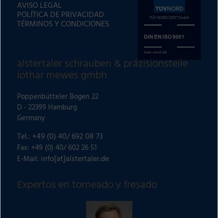
AVISO LEGAL
r
POLÍTICA DE PRIVACIDAD
n
TÉRMINOS Y CONDICIONES
a
t
i
alstertaler schrauben & präzisionsteile
v
lothar mewes gmbh
e
:
Poppenbütteler Bogen 22
D - 22399 Hamburg
Germany
Tel.: +49 (0) 40/ 692 08 73
Fax: +49 (0) 40/ 602 26 51
info[at]alstertaler.de
E-Mail:
Expertos en torneado y fresado