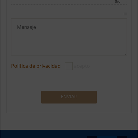
0/6
Política de privacidad
acepto
A
l
t
e