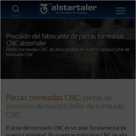
Buscar
Precisión del fabricante de piezas torneadas
CNC alstertaler
Piezas torneadas CNC de alta
calidad
de nuestro propio taller de
torneado CNC
Piezas torneadas CNC:
piezas de
precisión de nuestro taller de torneado
CNC
El área del torneado CNC es un pilar fundamental de
nuestra actividad. En nuestras máquinas CNC de alta