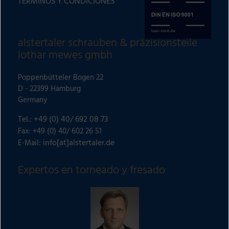
TÉRMINOS Y CONDICIONES
n
a
t
alstertaler schrauben & präzisionsteile
i
lothar mewes gmbh
v
e
Poppenbütteler Bogen 22
:
D - 22399 Hamburg
Germany
Tel.: +49 (0) 40/ 692 08 73
Fax: +49 (0) 40/ 602 26 51
info[at]alstertaler.de
E-Mail:
Expertos en torneado y fresado