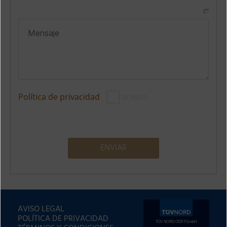
Política de privacidad
acepto
A
l
t
AVISO LEGAL
e
POLÍTICA DE PRIVACIDAD
r