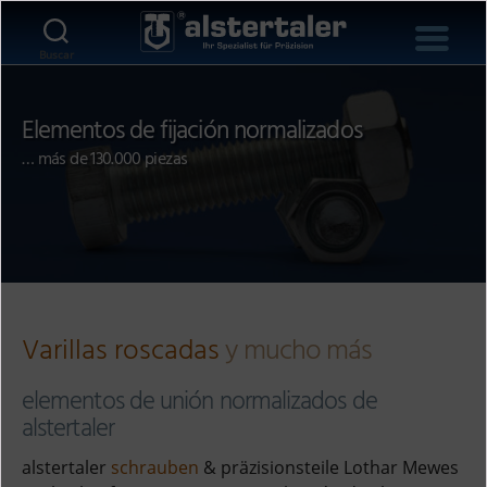
Buscar
Elementos de fijación normalizados
… más de 130.000 piezas
Varillas roscadas
y mucho más
elementos de unión normalizados de
alstertaler
alstertaler
schrauben
& präzisionsteile Lothar Mewes