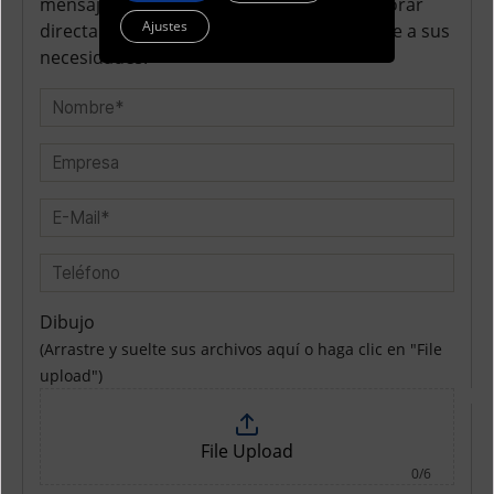
mensaje. De esta manera, podremos elaborar
Ajustes
directamente la oferta que mejor se adapte a sus
necesidades.
Dibujo
(Arrastre y suelte sus archivos aquí o haga clic en "File
upload")
File Upload
0/6