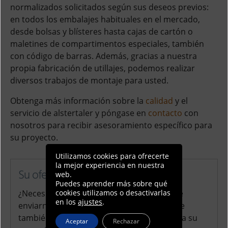
normalizados solicitados según sus deseos previos:
en todos los embalajes habituales en el mercado,
desde bolsas y blísteres hasta cajas de cartón o
maletines de compartimentos especiales, también
con código de barras. Además, gracias a nuestra
propia fabricación de utillajes, podemos realizar
diversos trabajos de montaje para usted.
Obtenga más información sobre la
calidad
y el
servicio de alstertaler y póngase en
contacto
con
nosotros para recibir asesoramiento específico para
su proyecto.
Utilizamos cookies para ofrecerte
la mejor experiencia en nuestra
Su oferta personalizada
web.
Puedes aprender más sobre qué
¿Necesita una oferta personalizada? Puede
cookies utilizamos o desactivarlas
en los
ajustes
.
enviarnos un mensaje aquí mismo. Adjunte
también el plano técnico correspondiente a su
Aceptar
Rechazar