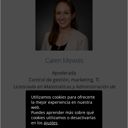
Caren Mewes
Apoderada
Control de gestión, marketing, TI
Licenciada en Matemáticas y Administración de
Empresas (IWW)
Utilizamos cookies para ofrecerte
la mejor experiencia en nuestra
Tel.: +49(0)40-692087-590
web.
E-Mail:
cme[at]alstertaler.de
Puedes aprender más sobre qué
cookies utilizamos o desactivarlas
en los
ajustes
.