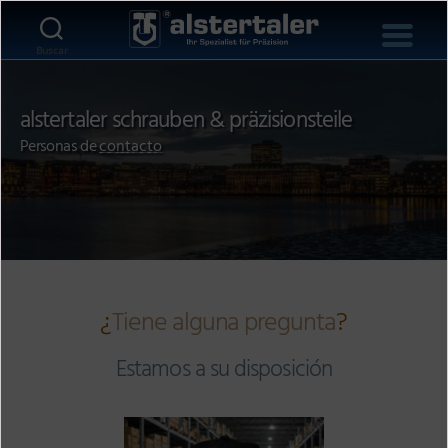
Buscar
alstertaler schrauben & präzisionsteile
Personas de
contacto
¿
Tiene alguna pregunta
?
Estamos a su disposición