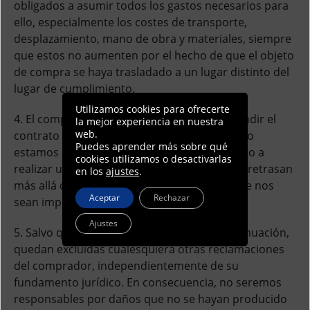
obligados a asumir todos los gastos necesarios para
ello, especialmente los costes de transporte,
desplazamiento, mano de obra y materiales, siempre
que estos no aumenten por el hecho de que el objeto
de compra se haya trasladado a un lugar distinto del
lugar de cumplimiento.
Utilizamos cookies para ofrecerte
4. El comprador solo tendrá derecho a rescindir el
la mejor experiencia en nuestra
web.
contrato o a reducir el precio de compra si no
Puedes aprender más sobre qué
estamos dispuestos a subsanar los defectos o a
cookies utilizamos o desactivarlas
realizar una entrega sustitutiva, o si estas se retrasan
en los
ajustes
.
más allá de plazos razonables por causas que nos
Aceptar
Rechazar
sean imputables.
Ajustes
5. Salvo que se disponga lo contrario a continuación,
quedan excluidas cualesquiera otras reclamaciones
del comprador, independientemente de su
fundamento jurídico. En consecuencia, no seremos
responsables por daños que no se hayan producido