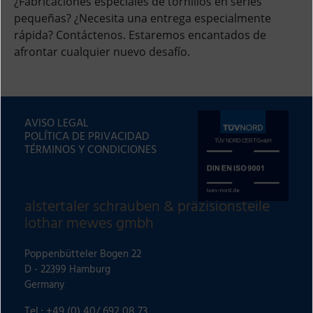
¿Fabricaciones especiales de tornillos en series
pequeñas? ¿Necesita una entrega especialmente
rápida? Contáctenos. Estaremos encantados de
afrontar cualquier nuevo desafío.
AVISO LEGAL
POLÍTICA DE PRIVACIDAD
TÉRMINOS Y CONDICIONES
alstertaler schrauben & präzisionsteile
lothar mewes gmbh
Poppenbütteler Bogen 22
D - 22399 Hamburg
Germany
Tel.: +49 (0) 40/ 692 08 73