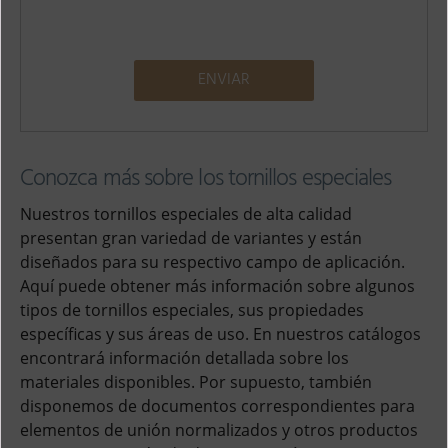
A
l
Conozca más sobre los tornillos especiales
t
e
Nuestros tornillos especiales de alta calidad
r
presentan gran variedad de variantes y están
n
diseñados para su respectivo campo de aplicación.
a
Aquí puede obtener más información sobre algunos
t
tipos de tornillos especiales, sus propiedades
i
específicas y sus áreas de uso. En nuestros catálogos
v
encontrará información detallada sobre los
e
materiales disponibles. Por supuesto, también
:
disponemos de documentos correspondientes para
elementos de unión normalizados y otros productos