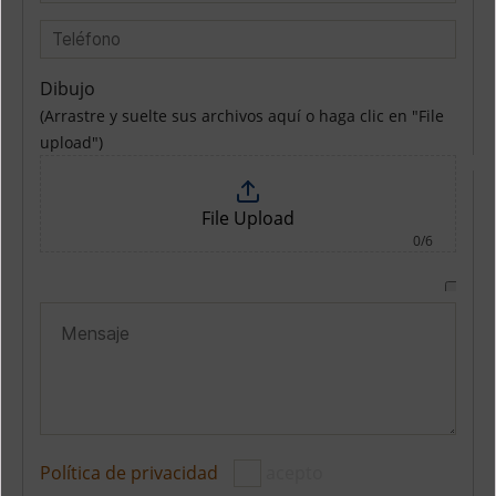
Dibujo
(Arrastre y suelte sus archivos aquí o haga clic en "File
upload")
File Upload
0/6
Política de privacidad
acepto