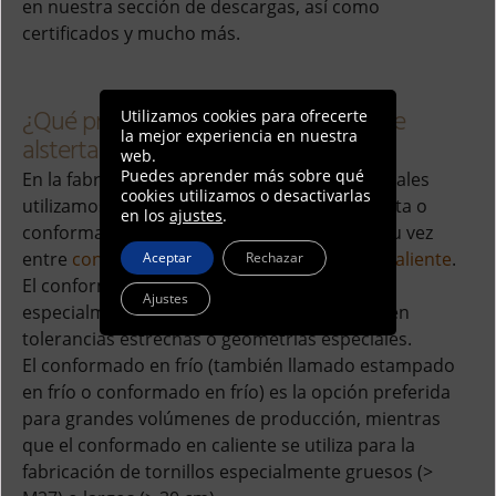
en nuestra sección de descargas, así como
certificados y mucho más.
¿Qué procesos de conformado ofrece
Utilizamos cookies para ofrecerte
la mejor experiencia en nuestra
alstertaler para tornillos especiales?
web.
Puedes aprender más sobre qué
En la fabricación de nuestros tornillos especiales
cookies utilizamos o desactivarlas
utilizamos conformado por arranque de viruta o
en los
ajustes
.
conformado sin arranque, diferenciando a su vez
entre
conformado en frío
y
conformado en caliente
.
Aceptar
Rechazar
El conformado por arranque de viruta es
Ajustes
especialmente adecuado cuando se requieren
tolerancias estrechas o geometrías especiales.
El conformado en frío (también llamado estampado
en frío o conformado en frío) es la opción preferida
para grandes volúmenes de producción, mientras
que el conformado en caliente se utiliza para la
fabricación de tornillos especialmente gruesos (>