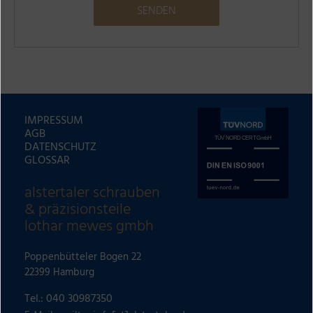
A
l
t
e
r
IMPRESSUM
n
AGB
a
DATENSCHUTZ
GLOSSAR
t
i
alstertaler schrauben
v
& präzisionsteile
e
lothar mewes gmbh
:
Poppenbütteler Bogen 22
22399 Hamburg
Tel.:
040 30987350