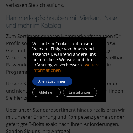
verlassen Sie sich auf uns.
Hammerkopfschrauben mit Vierkant, Nase
und mehr im Katalog
Zum Sortiment gehören Hammerkopfschauben für
Profile sowie die passenden Gewindeplatten bzw.
Wir nutzen Cookies auf unserer
Website. Einige von ihnen sind
Gleitmuttern, mit Vierkant und mit Nase. Einige
essenziell, während andere uns
Varianten sind auch in Stahl feuerverzinkt bestellbar.
helfen, diese Website und Ihre
Passende Profilschienen haben wir ebenfalls im
Erfahrung zu verbessern.
Weitere
Informationen
Programm.
Allen Zustimmen
Unsere Kataloge mit allen verfügbaren genormten
und nicht genormten Verbindungselementen finden
Ablehnen
Einstellungen
Sie hier zur Ansicht bzw.
zum Download
.
Über unser Standardsortiment hinaus realisieren wir
mit unserer Erfahrung und Kompetenz gerne sonder
gefertigte T-Bolts exakt nach Ihren Anforderungen.
Senden Sie uns Ihre Anfrage!