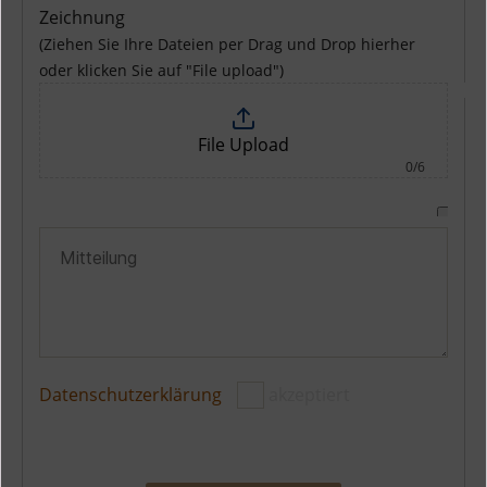
Zeichnung
(Ziehen Sie Ihre Dateien per Drag und Drop hierher
oder klicken Sie auf "File upload")
File Upload
0/6
Datenschutzerklärung
akzeptiert