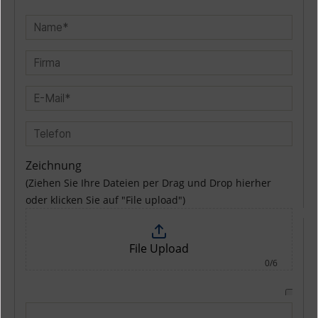
Zeichnung
(Ziehen Sie Ihre Dateien per Drag und Drop hierher
oder klicken Sie auf "File upload")
File Upload
0/6