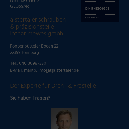
t
DATENSCHUTZ
GLOSSAR
i
v
alstertaler schrauben
e
& präzisionsteile
:
lothar mewes gmbh
Poppenbütteler Bogen 22
22399 Hamburg
Tel.:
040 30987350
info[at]alstertaler.de
E-Mail: mailto:
Der Experte für Dreh- & Frästeile
Sie haben Fragen?