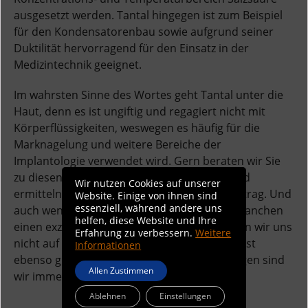
ausgesetzt werden. Tantal hingegen ist zum Beispiel
für den Kondensatorenbau sowie aufgrund seiner
Duktilität hervorragend für den Einsatz in der
Medizintechnik geeignet.
Im wahrsten Sinne des Wortes geht Tantal unter die
Haut, denn es ist ungiftig und regagiert nicht mit
Körperflüssigkeiten, weswegen es häufig für die
Marknagelung und weitere Bereiche der
Implantologie verwendet wird. Gern beraten wir Sie
zu diesen und allen anderen Werkstoffen und
Wir nutzen Cookies auf unserer
ermitteln das perfekte Material für Ihren Auftrag. Und
Website. Einige von ihnen sind
essenziell, während andere uns
auch wenn wir uns in diesen und anderen Branchen
helfen, diese Website und Ihre
einen exzellenten Ruf erarbeitet haben, ruhen wir uns
Erfahrung zu verbessern.
Weitere
nicht auf dem Erreichten aus: Unser
Service
ist
Informationen
ebenso grenzenlos und für Herausforderungen sind
Allen Zustimmen
wir immer offen.
Ablehnen
Einstellungen