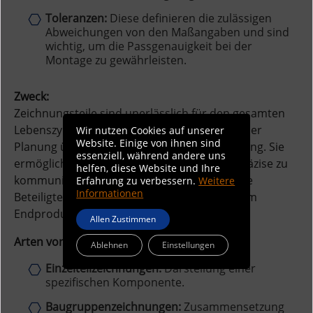
Toleranzen:
Diese definieren die zulässigen
Abweichungen von den Maßangaben und sind
wichtig, um die Passgenauigkeit bei der
Montage zu gewährleisten.
Zweck:
Zeichnungsteile sind unerlässlich für den gesamten
Lebenszyklus eines Maschinenbauteils, von der
Wir nutzen Cookies auf unserer
Website. Einige von ihnen sind
Planung über die Fertigung bis hin zur Wartung. Sie
essenziell, während andere uns
ermöglichen es Ingenieuren, Designideen präzise zu
helfen, diese Website und Ihre
kommunizieren und sicherzustellen, dass alle
Erfahrung zu verbessern.
Weitere
Informationen
Beteiligten ein gemeinsames Verständnis vom
Endprodukt haben.
Allen Zustimmen
Arten von Zeichnungsteilen:
Ablehnen
Einstellungen
Einzelteilzeichnungen:
Darstellung einer
spezifischen Komponente.
Baugruppenzeichnungen:
Zusammensetzung