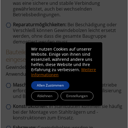
was eine sichere und stabile Verbindung
gewährleistet, auch bei wechselnden
Betriebsbedingungen.
Reparaturmöglichkeiten:
Bei Beschädigung oder
Verschleiß können Gewindebolzen leicht ersetzt
werden, ohne dass die gesamte Baugruppe
demontiert werden muss.
Wir nutzen Cookies auf unserer
Bauteile, in denen Gewindebolzen
Website. Einige von ihnen sind
eingesetzt werden
essenziell, während andere uns
helfen, diese Website und Ihre
Gewindebolzen finden in einer Vielzahl von
Erfahrung zu verbessern.
Weitere
Anwendungen Verwendung, darunter:
Informationen
Maschinenteile:
Motoren, Pumpen und Getriebe
Allen Zustimmen
erfordern häufig Gewindebolzen zur Stabilisierung
und Befestigung.
Ablehnen
Einstellungen
Konstruktionen:
In Stahlbauten kommen sie häufig
bei der Montage von Stahlträgern und -
konstruktionen zum Einsatz.
Fahrzeuge:
Gewindebolzen werden in