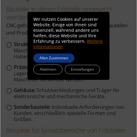
Bauteile, in denen Frästeile eingesetzt
werden
Wir nutzen Cookies auf unserer
Website. Einige von ihnen sind
CNC-gefräste Teile finden in verschiedenen Bauteilen
essenziell, während andere uns
und Produkten Anwendung:
helfen, diese Website und Ihre
Erfahrung zu verbessern.
Weitere
Strukturkomponenten:
Tragende Teile in
Informationen
Maschinen und Anlagen, wie Rahmen und
Halterungen.
Allen Zustimmen
Präzisionsmechanik:
Zahnräder, Wellen,
Ablehnen
Einstellungen
Lagereinheiten, die in unterschiedlichen
Maschinen verwendet werden.
Gehäuse:
Schutzverkleidungen und Träger für
elektronische und mechanische Geräte.
Sonderbauteile:
Individuelle Anforderungen von
Kunden, einschließlich spezielle Formen und
Größen.
Beispiele für Einsatzbereiche von Frästeilen